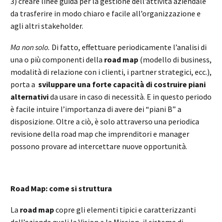
3) creare linee guida per la gestione dell’attività aziendale
da trasferire in modo chiaro e facile all’organizzazione e
agli altri stakeholder.
Ma non solo.
Di fatto, effettuare periodicamente l’analisi di
una o più componenti della
road map
(modello di business,
modalità di relazione con i clienti, i partner strategici, ecc.),
porta a
sviluppare una forte capacità di costruire piani
alternativi
da usare in caso di necessità. E in questo periodo
è facile intuire l’importanza di avere dei “piani B” a
disposizione. Oltre a ciò, è solo attraverso una periodica
revisione della road map che imprenditori e manager
possono provare ad intercettare nuove opportunità.
Road Map: come si struttura
La
road map
copre gli elementi tipici e caratterizzanti
dell’azienda quali la Vision e la Mission, il sistema di