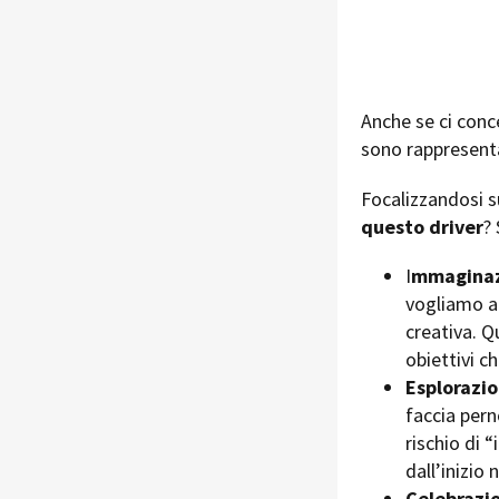
Anche se ci con
sono rappresent
Focalizzandosi s
questo driver
?
I
mmagina
vogliamo a
creativa. Q
obiettivi c
Esplorazi
faccia pern
rischio di 
dall’inizio 
Celebrazi