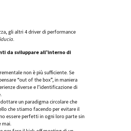
za, gli altri 4 driver di performance
fiducia
.
ti da sviluppare all’interno di
rementale non è più sufficiente. Se
ensare “out of the box”, in maniera
rienze diverse e l’identificazione di
.
 adottare un paradigma circolare che
llo che stiamo facendo per evitare il
no essere perfetti in ogni loro parte sin
e mai.
 per fare il kick-off meeting di un