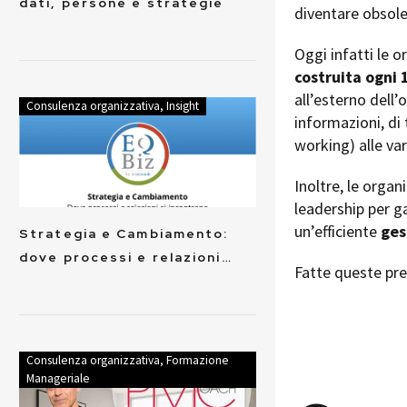
dati, persone e strategie
diventare obsole
Oggi infatti le 
costruita ogni 
all’esterno dell’
Consulenza organizzativa
,
Insight
informazioni, di 
working) alle va
Inoltre, le orga
leadership per ga
un’efficiente
ges
Strategia e Cambiamento:
dove processi e relazioni…
Fatte queste pr
Consulenza organizzativa
,
Formazione
Manageriale