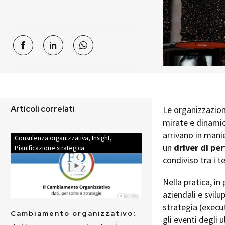
Articoli correlati
Le organizzazion
mirate e dinamic
arrivano in manie
Consulenza organizzativa
,
Insight
,
un
driver di p
Pianificazione strategica
condiviso tra i t
Nella pratica, i
aziendali e svilu
strategia (execu
Cambiamento organizzativo:
gli eventi degli 