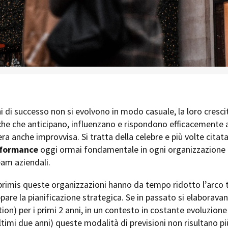
i di successo non si evolvono in modo casuale, la loro cresc
he che anticipano, influenzano e rispondono efficacemente 
ra anche improvvisa. Si tratta della celebre e più volte citat
erformance
oggi ormai fondamentale in ogni organizzazione 
eam aziendali.
n primis queste organizzazioni hanno da tempo ridotto l’arco t
ppare la pianificazione strategica. Se in passato si elaboravano
tion) per i primi 2 anni, in un contesto in costante evoluzion
ultimi due anni) queste modalità di previsioni non risultano pi