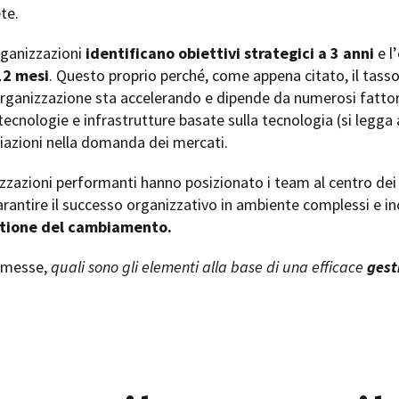
te.
organizzazioni
identificano obiettivi strategici a 3 anni
e l’
12 mesi
. Questo proprio perché, come appena citato, il tass
organizzazione sta accelerando e dipende da numerosi fattori,
tecnologie e infrastrutture basate sulla tecnologia (si legga 
riazioni nella domanda dei mercati.
nizzazioni performanti hanno posizionato i team al centro dei 
rantire il successo organizzativo in ambiente complessi e ince
tione del cambiamento.
emesse,
quali sono gli elementi alla base di una efficace
gest