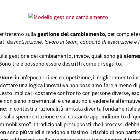
centreremo sulla
gestione del cambiamento
, per completez
ati da
motivazione, lavoro in team, capacità di esecuzione e 
ulla gestione del cambiamento, invece, quali sono gli
elemen
 Sono tre e possono essere descritti come di seguito:
zione
: in un’epoca di iper-competizione, il miglioramento inc
dottare una logica innovativa non possiamo fare a meno di p
uesto implica il costante confronto con persone diverse, espe
he non siano incrementali e che aiutino a vedere le alternative
one
: in contesti a razionalità limitata diventa fondamentale
o sulla sperimentazione e sul costante apprendimento di que
“immobilismo”. I tradizionali presupposti che i processi debba
non sono più validi e rendono altissimo il rischio di non partir
one
: solitamente nelle organizzazioni si trova sempre il tempo