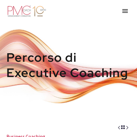
Percorso di
Executive Coaching



Business Coaching